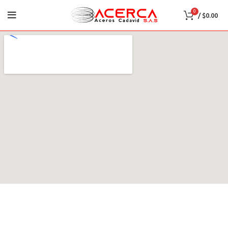
0
/
$
0.00